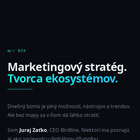
// BIO
Marketingový stratég.
Tvorca ekosystémov.
Dnešný biznis je plný možností, nástrojov a trendov.
Ale bez mapy sa v ňom dá ľahko stratiť.
Som
Juraj Zaťko
, CEO Birdline. Niektorí ma poznajú
aj ako sprievodcu digitálnou džungľou.