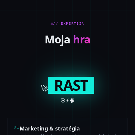
// EXPERTÍZA
Moja
hra
RAST
🚀
🎯
⚡
🧠
0
1
Marketing & stratégia