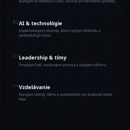
Budujem architektúru rastu. Od vízie po merateľné výsledky.
0
2
AI & technológie
Implementujem nástroje, ktoré zvyšujú efektivitu a
zjednodušujú chaos.
0
3
Leadership & tímy
Prepájam ľudí, nastavujem procesy a budujem dôveru.
0
4
Vzdelávanie
Rozvíjam talenty, lídrov a podnikateľov cez praktické know-
how.